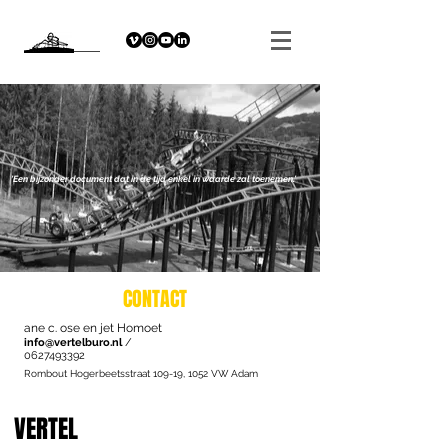
'Een bijzonder document dat in de tijd enkel in waarde zal toenemen.'
CONTACT
ane c. ose en jet
Homoet
info@vertelburo.nl
/
0627493392
Rombout Hogerbeetsstraat 109-19, 1052 VW Adam
VERTEL